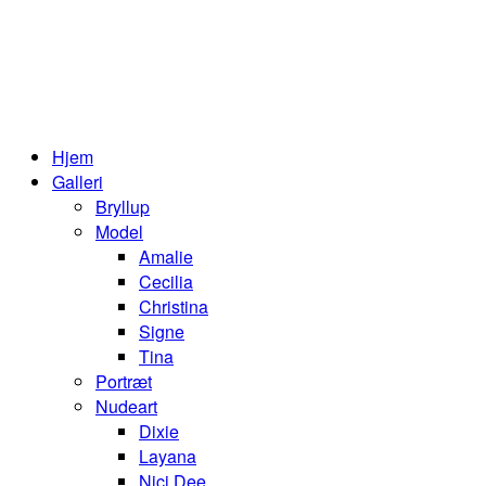
Hjem
Galleri
Bryllup
Model
Amalie
Cecilia
Christina
Signe
Tina
Portræt
Nudeart
Dixie
Layana
Nici Dee