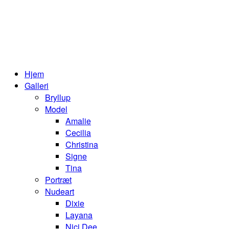
Hjem
Galleri
Bryllup
Model
Amalie
Cecilia
Christina
Signe
Tina
Portræt
Nudeart
Dixie
Layana
Nici Dee