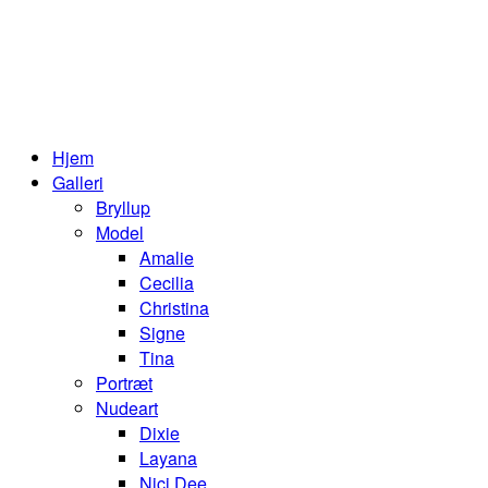
Hjem
Galleri
Bryllup
Model
Amalie
Cecilia
Christina
Signe
Tina
Portræt
Nudeart
Dixie
Layana
Nici Dee