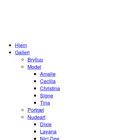
Hjem
Galleri
Bryllup
Model
Amalie
Cecilia
Christina
Signe
Tina
Portræt
Nudeart
Dixie
Layana
Nici Dee